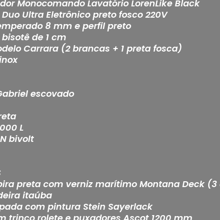
rador Monocomando Lavatório LorenLike Black
 Duo Ultra Eletrônico preto fosco 220V
temperado 8 mm e perfil preto
bisotê de 1 cm
delo Carrara (2 brancas + 1 preta fosca)
inox
Gabriel escovado
reta
.000 L
N bivolt
S
ira preta com verniz marítimo Montana Deck (
eira itaúba
ipada com pintura Stein Sayerlack
 trinco rolete e puxadores Ascot 1200 mm