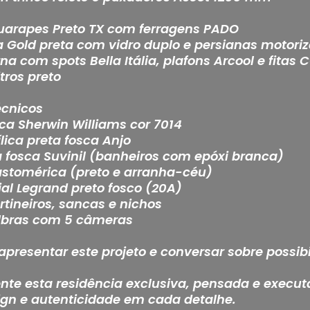
Guarapes Preto TX com ferragens PADO
a Gold preta com vidro duplo e persianas motori
na com spots Bella Itália, plafons Arcool e fitas 
tros preto
écnicos
lica Sherwin Williams cor 7014
ílica preta fosca Anjo
 fosca Suvinil (banheiros com epóxi branca)
elastomérica (preto e arranha-céu)
ial Legrand preto fosco (20A)
rtineiros, sancas e nichos
telbras com 5 câmeras
apresentar este projeto e conversar sobre possib
e esta residência exclusiva, pensada e execut
ign e autenticidade em cada detalhe.