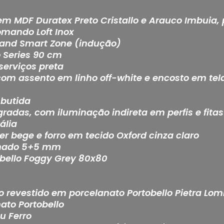
 em MDF Duratex Preto Cristallo e Arauco Imbuia,
omando Loft Inox
and Smart Zone (indução)
ro Series 90 cm
serviços preta
om assento em linho off-white e encosto em tel
mbutida
tegradas, com iluminação indireta em perfis e fit
ália
er bege e forro em tecido Oxford cinza claro
inado 5+5 mm
bello Foggy Grey 80x80
o revestido em porcelanato Portobello Pietra Lo
ato Portobello
u Ferro