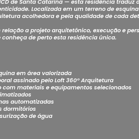
NCD de Santa Catarina — esta residência traduz o 
tenticidade. Localizada em um terreno de esquina 
itetura acolhedora e pela qualidade de cada det
relação a projeto arquitetônico, execução e per
e conheça de perto esta residência única.
squina em área valorizada
poral assinado pelo Loft 360° Arquitetura
o com materiais e equipamentos selecionados
limatizados
inas automatizadas
s dormitórios
ssurização de água