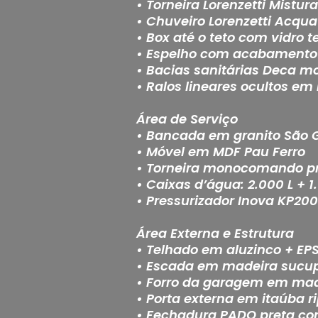
• Torneira Lorenzetti Mistu
• Chuveiro Lorenzetti Acqua
• Box até o teto com vidro 
• Espelho com acabamento 
• Bacias sanitárias Deca mo
• Ralos lineares ocultos em 
Área de Serviço
• Bancada em granito São 
• Móvel em MDF Pau Ferro
• Torneira monocomando p
• Caixas d’água: 2.000 L + 1
• Pressurizador Inova KP200
Área Externa e Estrutura
• Telhado em aluzinco + EP
• Escada em madeira sucup
• Forro da garagem em mad
• Porta externa em itaúba r
• Fechadura PADO preta com