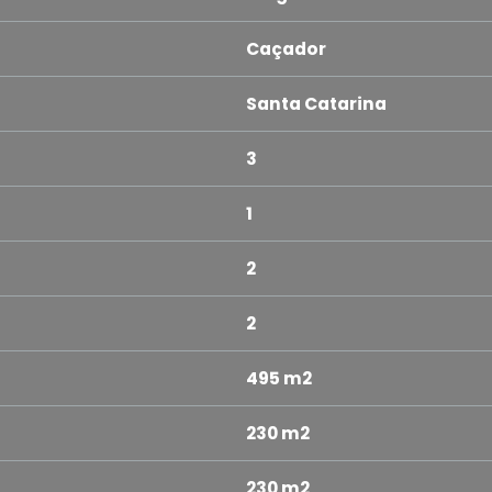
Caçador
Santa Catarina
3
1
2
2
495 m2
230 m2
230 m2