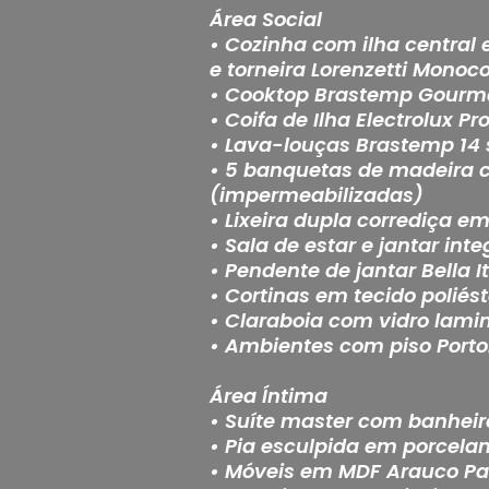
Área Social
• Cozinha com ilha central
e torneira Lorenzetti Monoc
• Cooktop Brastemp Gourm
• Coifa de Ilha Electrolux P
• Lava-louças Brastemp 14 
• 5 banquetas de madeira c
(impermeabilizadas)
• Lixeira dupla corrediça e
• Sala de estar e jantar in
• Pendente de jantar Bella It
• Cortinas em tecido poliést
• Claraboia com vidro lam
• Ambientes com piso Porto
Área Íntima
• Suíte master com banheir
• Pia esculpida em porcelan
• Móveis em MDF Arauco Pa