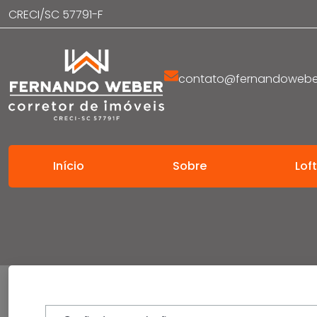
CRECI/SC 57791-F
contato@fernandoweber
Início
Sobre
Lof